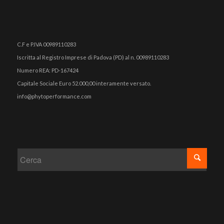
C.F e P.IVA 00989110283
Iscritta al Registro Imprese di Padova (PD) al n. 00989110283
Numero REA: PD-167424
Capitale Sociale Euro 52.000,00 interamente versato.
info@phytoperformance.com