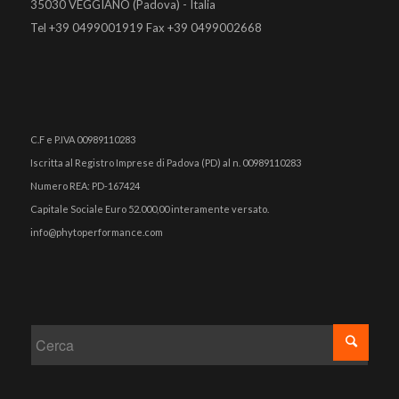
35030 VEGGIANO (Padova) - Italia
Tel +39 0499001919 Fax +39 0499002668
C.F e P.IVA 00989110283
Iscritta al Registro Imprese di Padova (PD) al n. 00989110283
Numero REA: PD-167424
Capitale Sociale Euro 52.000,00 interamente versato.
info@phytoperformance.com