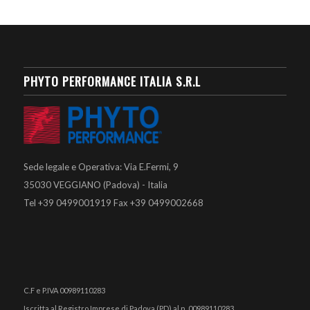
PHYTO PERFORMANCE ITALIA S.R.L
Sede legale e Operativa: Via E.Fermi, 9
35030 VEGGIANO (Padova) - Italia
Tel +39 0499001919 Fax +39 0499002668
C.F e P.IVA 00989110283
Iscritta al Registro Imprese di Padova (PD) al n. 00989110283